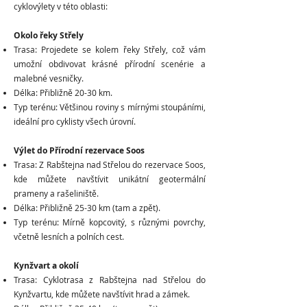
cyklovýlety v této oblasti:
Okolo řeky Střely
Trasa: Projedete se kolem řeky Střely, což vám
umožní obdivovat krásné přírodní scenérie a
malebné vesničky.
Délka: Přibližně 20-30 km.
Typ terénu: Většinou roviny s mírnými stoupáními,
ideální pro cyklisty všech úrovní.
Výlet do Přírodní rezervace Soos
Trasa: Z Rabštejna nad Střelou do rezervace Soos,
kde můžete navštívit unikátní geotermální
prameny a rašeliniště.
Délka: Přibližně 25-30 km (tam a zpět).
Typ terénu: Mírně kopcovitý, s různými povrchy,
včetně lesních a polních cest.
Kynžvart a okolí
Trasa: Cyklotrasa z Rabštejna nad Střelou do
Kynžvartu, kde můžete navštívit hrad a zámek.