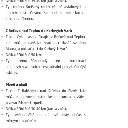
Délka: Přibližně 35-40 km (tam a zpět).
Typ terénu: Smíšený terén, včetně asfaltových a
lesních cest. Cestou se budete moci kochat
krásnou přírodou.
Z Bečova nad Teplou do Karlových Varů
Trasa: Cyklotrasa začínající v Bečově nad Teplou,
kde můžete navštívit hrad a relikviář svatého
Maura, a pokračující do Karlových Varů.
Délka: Přibližně 50 km.
Typ terénu: Různorodý terén s kombinací
asfaltových a lesních cest, ideální pro zkušenější
cyklisty.
Plzeň a okolí
Trasa: Z Rabštejna nad Střelou do Plzně, kde
můžete obdivovat historické centrum a navštívit
pivovar Pilsner Urquell.
Délka: Přibližně 30-40 km (tam a zpět).
Typ terénu: Většinou asfaltové cesty, občas s
mírným stoupáním.