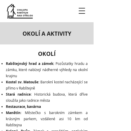
OKOLÍ A AKTIVITY
OKOLÍ
Rabštejnský hrad a zámek:
Pozůstatky hradu a
zámku, které nabízejí nádherné výhledy na okolní
krajinu
Kostel sv. Matouše:
Barokní kostel nacházející se
přímo v Rabštejně
Stará radnice
: Historická budova, která dříve
sloužila jako radnice města
Restaurace, kavárna
Manětín
: Městečko s barokním zámkem a
krásným parkem, vzdálené asi 10 km od
Rabštejna