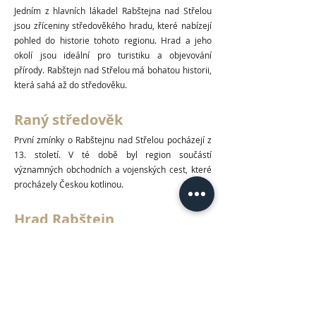
Jedním z hlavních lákadel Rabštejna nad Střelou
jsou zříceniny středověkého hradu, které nabízejí
pohled do historie tohoto regionu. Hrad a jeho
okolí jsou ideální pro turistiku a objevování
přírody. Rabštejn nad Střelou má bohatou historii,
která sahá až do středověku.
Raný středověk
První zmínky o Rabštejnu nad Střelou pocházejí z
13. století. V té době byl region součástí
významných obchodních a vojenských cest, které
procházely Českou kotlinou.
Hrad Rabštejn
Středověký Hrad: Hlavním historickým prvkem
Rabštejna nad Střelou je jeho středověký hrad.
Hrad byl založen v druhé polovině 13. století, a
během své existence sloužil jako obranná
pevnost. Byl postaven na skalnatém výběžku nad
řekou Střelou, což mu poskytovalo strategickou