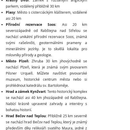
Krásný Dvůr
: Zámek s rozsáhlým anglickým
parkem, vzdálený přibližně 30 km
Plasy
: Město s cisterciáckým klášterem, vzdálené
asi 20 km
Přírodní rezervace Soos
: Asi 20 km
severozápadně od Rabštejna nad Střelou se
nachází unikátní přírodní rezervace Soos, známá
svými rašeliništi, geotermálními prameny a
minerálními jezírky. Je to skvělá lokalita pro
milovníky přírody a geologie.
Město Plzeň
: Zhruba 30 km jihovýchodně se
nachází Plzeň, která je známá svým pivovarem
Pilsner Urquell. Můžete navštívit pivovarské
muzeum, historické centrum města nebo si
prohlédnout katedrálu sv. Bartoloměje.
Hrad a zámek Kynžvart
: Tento historický komplex
se nachází asi 40 km jihozápadně od Rabštejna.
Nabízí krásně upravené zahrady a interiéry s
bohatou historií.
Hrad Bečov nad Teplou
: Přibližně 25 km severně
se nachází hrad Bečov nad Teplou, který je známý
především díky relikviáři svatého Maura, jedné z